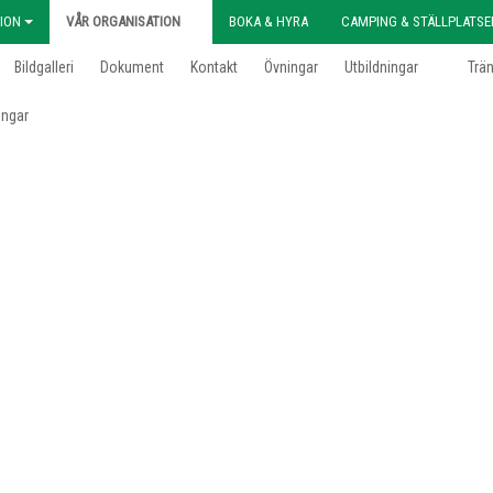
ION
VÅR ORGANISATION
BOKA & HYRA
CAMPING & STÄLLPLATSE
Bildgalleri
Dokument
Kontakt
Övningar
Utbildningar
Trä
ingar