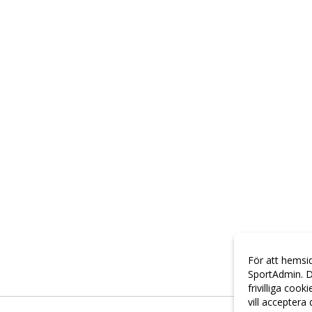
För att hemsi
SportAdmin. D
frivilliga cook
vill acceptera