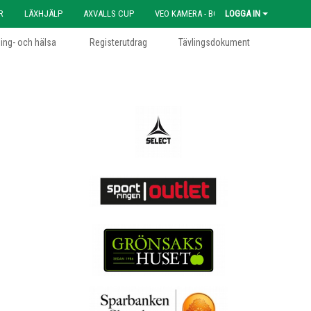
R
LÄXHJÄLP
AXVALLS CUP
VEO KAMERA - BOKNING
LOGGA IN
ning- och hälsa
Registerutdrag
Tävlingsdokument