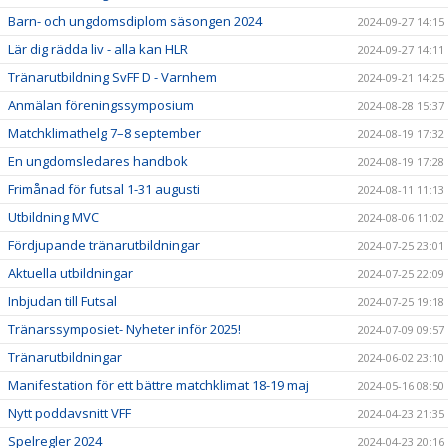
Barn- och ungdomsdiplom säsongen 2024
2024-09-27 14:15
Lär dig rädda liv - alla kan HLR
2024-09-27 14:11
Tränarutbildning SvFF D - Varnhem
2024-09-21 14:25
Anmälan föreningssymposium
2024-08-28 15:37
Matchklimathelg 7–8 september
2024-08-19 17:32
En ungdomsledares handbok
2024-08-19 17:28
Frimånad för futsal 1-31 augusti
2024-08-11 11:13
Utbildning MVC
2024-08-06 11:02
Fördjupande tränarutbildningar
2024-07-25 23:01
Aktuella utbildningar
2024-07-25 22:09
Inbjudan till Futsal
2024-07-25 19:18
Tränarssymposiet- Nyheter inför 2025!
2024-07-09 09:57
Tränarutbildningar
2024-06-02 23:10
Manifestation för ett bättre matchklimat 18-19 maj
2024-05-16 08:50
Nytt poddavsnitt VFF
2024-04-23 21:35
Spelregler 2024
2024-04-23 20:16