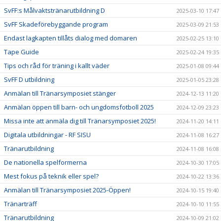
SvFF:s Målvaktstränarutbildning D
2025-03-10 17:47
SvFF Skadeförebyggande program
2025-03-09 21:53
Endast lagkapten tillåts dialog med domaren
2025-02-25 13:10
Tape Guide
2025-02-24 19:35
Tips och råd för träning i kallt väder
2025-01-08 09:44
SvFF D utbildning
2025-01-05 23:28
Anmälan till Tränarsymposiet stänger
2024-12-13 11:20
Anmälan öppen till barn- och ungdomsfotboll 2025
2024-12-09 23:23
Missa inte att anmäla dig till Tränarsymposiet 2025!
2024-11-20 14:11
Digitala utbildningar - RF SISU
2024-11-08 16:27
Tränarutbildning
2024-11-08 16:08
De nationella spelformerna
2024-10-30 17:05
Mest fokus på teknik eller spel?
2024-10-22 13:36
Anmälan till Tränarsymposiet 2025-Öppen!
2024-10-15 19:40
Tränarträff
2024-10-10 11:55
Tränarutbildning
2024-10-09 21:02