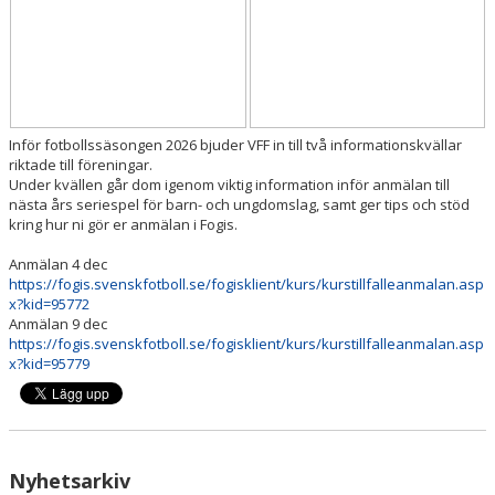
UTBILDNINGAR
TRÄNING- OCH HÄLSA
REGISTERUTDRAG
Inför fotbollssäsongen 2026 bjuder VFF in till två informationskvällar
riktade till föreningar.
Under kvällen går dom igenom viktig information inför anmälan till
TÄVLINGSDOKUMENT
nästa års seriespel för barn- och ungdomslag, samt ger tips och stöd
kring hur ni gör er anmälan i Fogis.
DOMARUTBILDNING BARN- OCH UNGDOM
Anmälan 4 dec
MIKROUTBILDNINGAR
https://fogis.svenskfotboll.se/fogisklient/kurs/kurstillfalleanmalan.asp
x?kid=95772
Anmälan 9 dec
https://fogis.svenskfotboll.se/fogisklient/kurs/kurstillfalleanmalan.asp
x?kid=95779
Nyhetsarkiv