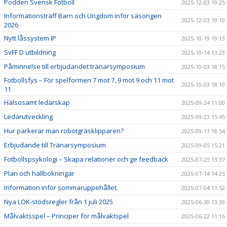
Podden Svensk Fotboll
2025-12-03 19:25
Informationsträff Barn och Ungdom inför säsongen
2025-12-03 19:10
2026
Nytt låssystem IP
2025-10-19 19:13
SvFF D utbildning
2025-10-14 13:23
Påminnelse till erbjudandet tränarsymposium
2025-10-03 18:15
Fotbollsfys – För spelformen 7 mot 7, 9 mot 9 och 11 mot
2025-10-03 18:10
11
Hälsosamt ledarskap
2025-09-24 11:00
Ledarutveckling
2025-09-23 15:45
Hur parkerar man robotgräsklipparen?
2025-09-11 18:54
Erbjudande till Tränarsymposium
2025-09-05 15:21
Fotbollspsykologi – Skapa relationer och ge feedback
2025-07-25 13:37
Plan och hallbokningar
2025-07-14 14:25
Information inför sommaruppehållet.
2025-07-04 11:52
Nya LOK-stödsregler från 1 juli 2025
2025-06-30 13:39
Målvaktsspel – Principer för målvaktspel
2025-06-22 11:16