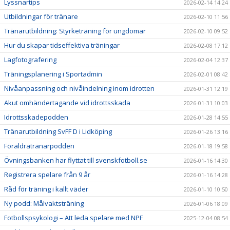
Lyssnartips
2026-02-14 14:24
Utbildningar för tränare
2026-02-10 11:56
Tränarutbildning: Styrketräning för ungdomar
2026-02-10 09:52
Hur du skapar tidseffektiva träningar
2026-02-08 17:12
Lagfotografering
2026-02-04 12:37
Träningsplanering i Sportadmin
2026-02-01 08:42
Nivåanpassning och nivåindelning inom idrotten
2026-01-31 12:19
Akut omhändertagande vid idrottsskada
2026-01-31 10:03
Idrottsskadepodden
2026-01-28 14:55
Tränarutbildning SvFF D i Lidköping
2026-01-26 13:16
Föräldratränarpodden
2026-01-18 19:58
Övningsbanken har flyttat till svenskfotboll.se
2026-01-16 14:30
Registrera spelare från 9 år
2026-01-16 14:28
Råd för träning i kallt väder
2026-01-10 10:50
Ny podd: Målvaktsträning
2026-01-06 18:09
Fotbollspsykologi – Att leda spelare med NPF
2025-12-04 08:54