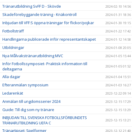
Tränarutbildning SvFF D - Skövde
2024-02-10 14:56
Skadeförebyggande träning - Knäkontroll
2024-01-31 18:36
Inbjudan till VFF:S öppna träningar för flickor/pojkar
2024-01-30 19:15
Fotbollsträff
2024-01-22 17:42
Handlingarna publicerade inför representantskapet
2024-01-12 14:58
Utbildningar
2024-01-08 20:05
Nya Målvakstränarutbildning MVC
2024-01-05 15:44
Inför Fotbollssymposiet- Praktisk information till
2024-01-05 01:52
deltagarna
Alla dagar
2024-01-04 15:51
Efteranmälan symposium
2024-01-03 16:27
Ledarenkät
2023-12-22 09:14
Anmälan till ungdomsserier 2024
2023-12-15 17:29
Guide: Till dig som ny tränare
2023-12-15 13:29
INBJUDAN TILL SVENSKA FOTBOLLSFÖRBUNDETS
2023-12-15 13:21
TRÄNARUTBILDNING UEFA C
Tränartipset: Spelformer
2023-12-12 21:40