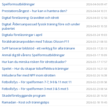
Spelformsutbildningar
2026-04-06 09:47
Prestationsångest – hur kan vi hantera den?
2026-04-04 10:31
Digital föreläsning: Graviditet och idrott
2026-04-03 12:56
Digital: Åldersanpassad fysisk träning före och under
2026-04-03 10:53
pubertet
Digitala föreläsningar i april
2026-03-24 19:03
föräldratränarpodden med Tobias Olsson F11
2026-03-21 08:55
SvFF lanserar bildstöd - ett verktyg för alla tränare
2026-03-17 20:13
Anmäl dig till vårens Spelformsutbildningar
2026-03-17 19:09
Hur kan du minska risken för idrottsskador?
2026-03-17 17:57
Spelet – Hur du skapar tidseffektiva träningar
2026-03-16 21:53
Inkludera fler med NPF inom idrotten
2026-02-26 16:38
Fotbollsfys – För spelformen 7-7, 9-9 & 11 mot 11
2026-02-23 09:58
Fotbollsfys – För spelformen 3 mot 3 & 5 mot 5
2026-02-23 08:54
Skadeförebyggande program
2026-02-20 16:53
Ramadan - Kost och träningstips
2026-02-18 19:45