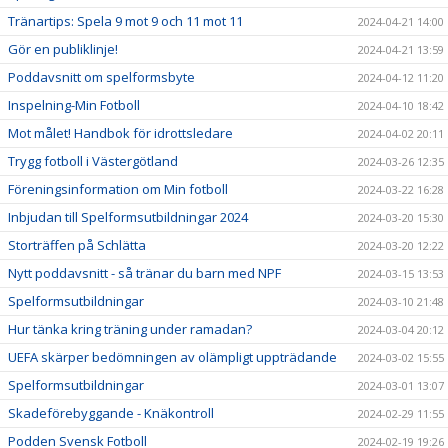
Tränartips: Spela 9 mot 9 och 11 mot 11
2024-04-21 14:00
Gör en publiklinje!
2024-04-21 13:59
Poddavsnitt om spelformsbyte
2024-04-12 11:20
Inspelning-Min Fotboll
2024-04-10 18:42
Mot målet! Handbok för idrottsledare
2024-04-02 20:11
Trygg fotboll i Västergötland
2024-03-26 12:35
Föreningsinformation om Min fotboll
2024-03-22 16:28
Inbjudan till Spelformsutbildningar 2024
2024-03-20 15:30
Storträffen på Schlätta
2024-03-20 12:22
Nytt poddavsnitt - så tränar du barn med NPF
2024-03-15 13:53
Spelformsutbildningar
2024-03-10 21:48
Hur tänka kring träning under ramadan?
2024-03-04 20:12
UEFA skärper bedömningen av olämpligt uppträdande
2024-03-02 15:55
Spelformsutbildningar
2024-03-01 13:07
Skadeförebyggande - Knäkontroll
2024-02-29 11:55
Podden Svensk Fotboll
2024-02-19 19:26