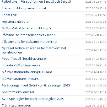
Fotbollsfys – För spelformen 3 mot 3 och 5 mot 5
2025-06-22 11:13
Tränarutbildning i mikroformat
2025-06-08 22:18
Team Talk
2025-05-23 10:52
registrera närvaro
2025-05-23 09:31
SvFF:s Målvaktstränarutbildning D
2025-05-08 12:30
Påminnelse inför seriespelet 7 mot 7
2025-05-08 12:26
Tillsammans för ett bättre matchklimat
2025-05-06 13:35
Ny regel: ledare ansvariga för matchklimatet i
2025-04-27 11:38
barnfotbollen
Podd: Tips till "föräldratränare"
2025-04-23 16:39
Inbjudan VFF:s Lägervecka
2025-04-20 11:18
Målvaktstränarutbildning D i Skara
2025-04-04 16:13
Målvaktstränare - Resurs
2025-03-21 08:00
Förändringar med Grönt kort till säsongen 2025
2025-03-18 09:28
Spelformsutbildningar
2025-03-15 19:34
SvFF Spelregler för barn- och ungdom 2025
2025-03-15 16:40
Träningsplaneraren
2025-03-12 19:34