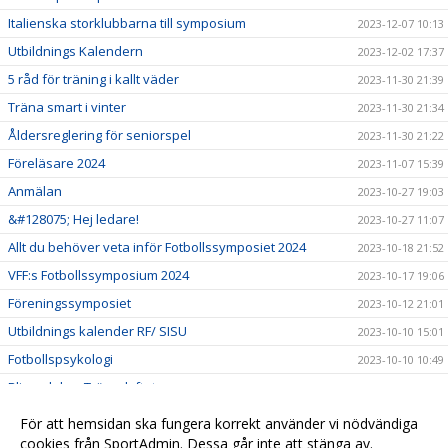
Italienska storklubbarna till symposium
2023-12-07 10:13
Utbildnings Kalendern
2023-12-02 17:37
5 råd för träning i kallt väder
2023-11-30 21:39
Träna smart i vinter
2023-11-30 21:34
Åldersreglering för seniorspel
2023-11-30 21:22
Föreläsare 2024
2023-11-07 15:39
Anmälan
2023-10-27 19:03
&#128075; Hej ledare!
2023-10-27 11:07
Allt du behöver veta inför Fotbollssymposiet 2024
2023-10-18 21:52
VFF:s Fotbollssymposium 2024
2023-10-17 19:06
Föreningssymposiet
2023-10-12 21:01
Utbildnings kalender RF/ SISU
2023-10-10 15:01
Fotbollspsykologi
2023-10-10 10:49
Bli en del av Tränarlyftet
2023-09-21 20:24
Idrottsmedicin
2023-07-24 13:24
För att hemsidan ska fungera korrekt använder vi nödvändiga
Matchmiljö 2023
cookies från SportAdmin. Dessa går inte att stänga av.
2023-05-13 03:22