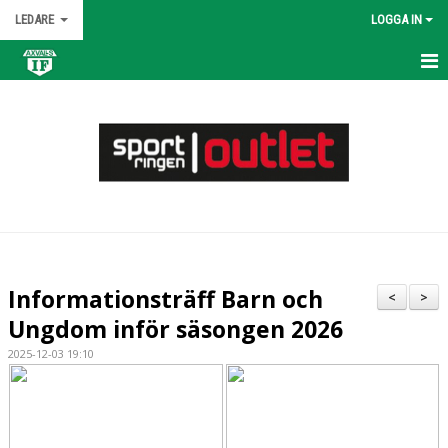
LEDARE
LOGGA IN
HEM
KALENDER
NYHETER
MATCHER
TRUPPEN
Informationsträff Barn och
<
>
BILDGALLERI
Ungdom inför säsongen 2026
2025-12-03 19:10
DOKUMENT
KONTAKT
ÖVNINGAR