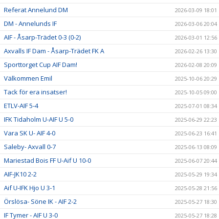
Referat Annelund DM
2026-03-09 18:01
DM - Annelunds IF
2026-03-06 20:04
AIF - Åsarp-Trädet 0-3 (0-2)
2026-03-01 12:56
Axvalls IF Dam - Åsarp-Trädet FK A
2026-02-26 13:30
Sporttorget Cup AIF Dam!
2026-02-08 20:09
Välkommen Emil
2025-10-06 20:29
Tack för era insatser!
2025-10-05 09:00
ETLV-AIF 5-4
2025-07-01 08:34
IFK Tidaholm U-AIF U 5-0
2025-06-29 22:23
Vara SK U- AIF 4-0
2025-06-23 16:41
Saleby- Axvall 0-7
2025-06-13 08:09
Mariestad Bois FF U-Aif U 10-0
2025-06-07 20:44
AIF-JK10 2-2
2025-05-29 19:34
Aif U-IFK Hjo U 3-1
2025-05-28 21:56
Örslösa- Söne IK - AIF 2-2
2025-05-27 18:30
IF Tymer - AIF U 3-0
2025-05-27 18:28