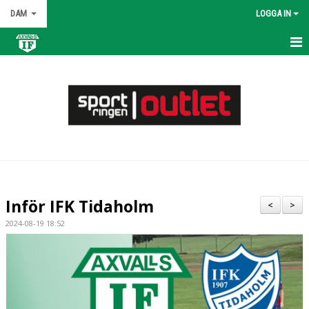
DAM
LOGGA IN
HEM
NYHETER
KALENDER
MATCHER
TRUPPEN
Inför IFK Tidaholm
<
>
BILDGALLERI
2024-08-19 18:52
DOKUMENT
KONTAKT