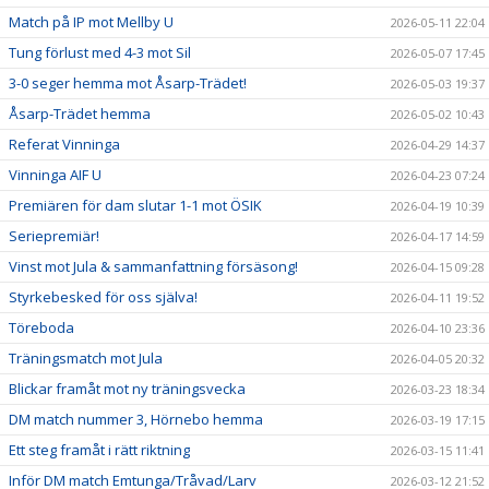
Match på IP mot Mellby U
2026-05-11 22:04
Tung förlust med 4-3 mot Sil
2026-05-07 17:45
3-0 seger hemma mot Åsarp-Trädet!
2026-05-03 19:37
Åsarp-Trädet hemma
2026-05-02 10:43
Referat Vinninga
2026-04-29 14:37
Vinninga AIF U
2026-04-23 07:24
Premiären för dam slutar 1-1 mot ÖSIK
2026-04-19 10:39
Seriepremiär!
2026-04-17 14:59
Vinst mot Jula & sammanfattning försäsong!
2026-04-15 09:28
Styrkebesked för oss själva!
2026-04-11 19:52
Töreboda
2026-04-10 23:36
Träningsmatch mot Jula
2026-04-05 20:32
Blickar framåt mot ny träningsvecka
2026-03-23 18:34
DM match nummer 3, Hörnebo hemma
2026-03-19 17:15
Ett steg framåt i rätt riktning
2026-03-15 11:41
Inför DM match Emtunga/Tråvad/Larv
2026-03-12 21:52