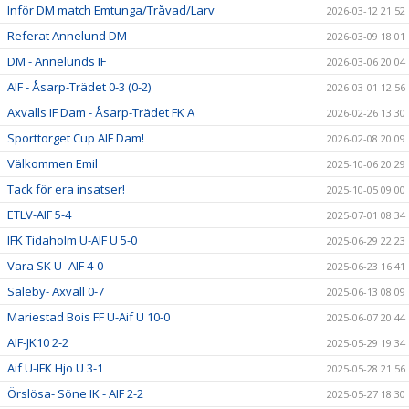
Inför DM match Emtunga/Tråvad/Larv
2026-03-12 21:52
Referat Annelund DM
2026-03-09 18:01
DM - Annelunds IF
2026-03-06 20:04
AIF - Åsarp-Trädet 0-3 (0-2)
2026-03-01 12:56
Axvalls IF Dam - Åsarp-Trädet FK A
2026-02-26 13:30
Sporttorget Cup AIF Dam!
2026-02-08 20:09
Välkommen Emil
2025-10-06 20:29
Tack för era insatser!
2025-10-05 09:00
ETLV-AIF 5-4
2025-07-01 08:34
IFK Tidaholm U-AIF U 5-0
2025-06-29 22:23
Vara SK U- AIF 4-0
2025-06-23 16:41
Saleby- Axvall 0-7
2025-06-13 08:09
Mariestad Bois FF U-Aif U 10-0
2025-06-07 20:44
AIF-JK10 2-2
2025-05-29 19:34
Aif U-IFK Hjo U 3-1
2025-05-28 21:56
Örslösa- Söne IK - AIF 2-2
2025-05-27 18:30