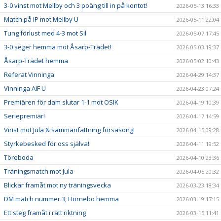
3-0 vinst mot Mellby och 3 poäng till in på kontot!
2026-05-13 16:33
Match på IP mot Mellby U
2026-05-11 22:04
Tung förlust med 4-3 mot Sil
2026-05-07 17:45
3-0 seger hemma mot Åsarp-Trädet!
2026-05-03 19:37
Åsarp-Trädet hemma
2026-05-02 10:43
Referat Vinninga
2026-04-29 14:37
Vinninga AIF U
2026-04-23 07:24
Premiären för dam slutar 1-1 mot ÖSIK
2026-04-19 10:39
Seriepremiär!
2026-04-17 14:59
Vinst mot Jula & sammanfattning försäsong!
2026-04-15 09:28
Styrkebesked för oss själva!
2026-04-11 19:52
Töreboda
2026-04-10 23:36
Träningsmatch mot Jula
2026-04-05 20:32
Blickar framåt mot ny träningsvecka
2026-03-23 18:34
DM match nummer 3, Hörnebo hemma
2026-03-19 17:15
Ett steg framåt i rätt riktning
2026-03-15 11:41