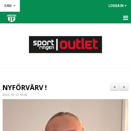
DAM
LOGGA IN
HEM
NYHETER
KALENDER
MATCHER
TRUPPEN
NYFÖRVÄRV !
<
>
BILDGALLERI
2023-10-12 10:00
DOKUMENT
KONTAKT