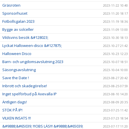
Gräsroten
2023-11-22 10:40
Sponsorhuset
2023-11-20 18:17
Fotbollsgalan 2023
2023-11-19 18:36
Bygge av solceller
2023-11-09 13:00
Vildsvins besök &#128023;
2023-10-30 18:13
Lyckat Halloween-disco &#127875;
2023-10-27 21:42
Halloween Disco
2023-10-23 12:23
Barn- och ungdomsavslutning 2023
2023-10-07 18:51
Säsongsavslutning
2023-10-04 10:00
Save the Date !
2023-08-27 20:42
Inbrott och skadegörelse!
2023-08-25 07:59
Inget spelförbud på Axevalla IP
2023-08-10 14:20
Äntligen dags!
2023-08-09 20:35
STÖK PÅ IP!
2023-07-25 11:42
VILKEN INSATS !!!
2023-07-23 18:54
&#9888;&#65039; !!!OBS LÄS!!! &#9888;&#65039;
2023-07-17 11:20