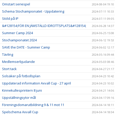
Omstart seriespel
2024-08-04 19:10
Schema Stochampionatet - Uppdatering
2024-07-11 10:33
Stöld på IP
2024-07-11 09:05
&#128154;FÖR EN JÄMSTÄLLD IDROTTSPLATS&#128154;
2024-06-28 14:37
Summer Camp 2024
2024-06-25 15:08
Stochampionatet 2024
2024-06-12 19:53
SAVE the DATE - Summer Camp
2024-06-02 12:17
Tävling
2024-05-16 09:44
Medlemserbjudande
2024-05-03 08:46
Stort tack
2024-04-27 21:17
Solsäker på fotbollsplan
2024-04-23 10:42
Uppdaterad information Axvall Cup - 27 april
2024-04-23 10:02
Kinnekullesprintern 8 juni
2024-04-21 14:06
Uppställningsytor mål
2024-04-17 09:16
Föreningsdomarutbildning 9 & 11 mot 11
2024-04-14 18:11
Spelschema Axvall Cup
2024-04-14 18:04