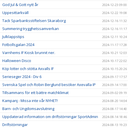
God Jul & Gott nytt år
2024-12-23 09:00
Uppesittarkväll
2024-12-22 19:08
Tack Sparbanksstiftelsen Skaraborg
2024-12-16 11:32
Summering trygghetssamverkan
2024-12-16 11:17
Julklappstips
2024-12-11 10:24
Fotbollsgalan 2024
2024-11-17 17:28
Varnhems IF Kiosk brunnit ner.
2024-10-21 12:03
Halloween Disco
2024-10-17 22:02
Köp lotter och stötta Axvalls IF
2024-10-15 20:26
Serieseger 2024 - Div 6
2024-09-17 17:57
Svenska Spel och Robin Berglund besöker Axevalla IP
2024-09-14 17:00
Tillsammans för ett bättre matchklimat
2024-09-02 09:19
Kampanj - Missa inte vår NYHET!
2024-08-20 14:04
Barn- och Ungdomsavslutning
2024-08-17 14:40
Uppdaterad information om driftstörningar SportAdmin
2024-08-14 18:46
Driftstörningar
2024-08-13 19:23