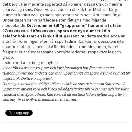
det berör. Har man inte supertext så kommer dessa utskick hamna
som vanliga sms. Observera att dessa utskick har 12 siffror långt
SPONSORER
nummer kontra vanliga mobiloperatörer som har 10 nummer långt.
Under dagen har vi haft ledare som fått sms med följande
HEDERSUTNÄMNINGAR
meddelande:
Ditt nummer till ”gruppnamn” har ändrats från
07xxxxxxxx till 07xxxxxxxx, spara det nya numret i din
telefonbok samt en länk till supertext.nu
detta meddelande är
inte från föreningen eller från sportadmin. Länken är dessutom inte
supertext officiella hemsida! Rör inte dessa meddelanden, har ni
frågor eller är fundersamma kontakta ledarna i respektive lag och
grupp.
texten nedan är tidigare nyhet:
Vi har fått till oss att grupper och lag i föreningen har fått sms om att
telefonnummer har ändrats och man uppmannas att spara det nya numret till
telefonbok. Detta via supertext.
Föreningen använder väldigt sällan utskick via sms och inte via Supertext. Vi
uppmanar att inte röra och klicka på några länkar tills vi vet mer och har varit
i kontakt med Sportadmin.
Kan vara så att enstaka ledare nyttjar supertext i
sina lag, är ni osäkra ta kontakt med ledarna.