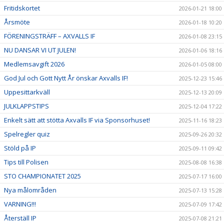
Fritidskortet
2026-01-21 18:00
Årsmöte
2026-01-18 10:20
FÖRENINGSTRÄFF – AXVALLS IF
2026-01-08 23:15
NU DANSAR VI UT JULEN!
2026-01-06 18:16
Medlemsavgift 2026
2026-01-05 08:00
God Jul och Gott Nytt År önskar Axvalls IF!
2025-12-23 15:46
Uppesittarkväll
2025-12-13 20:09
JULKLAPPSTIPS
2025-12-04 17:22
Enkelt sätt att stötta Axvalls IF via Sponsorhuset!
2025-11-16 18:23
Spelregler quiz
2025-09-26 20:32
Stöld på IP
2025-09-11 09:42
Tips till Polisen
2025-08-08 16:38
STO CHAMPIONATET 2025
2025-07-17 16:00
Nya målområden
2025-07-13 15:28
VARNING!!!
2025-07-09 17:42
Återställ IP
2025-07-08 21:21