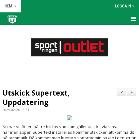
HEM
LOGGA IN
HEM
NYHETER
OM KLUBBEN
KONTAKT
KALENDER
Utskick Supertext,
<
>
BILDGALLERI
Uppdatering
2025-02-26 08:51
DOKUMENT
VÅRA LAG/TRÄNARE
Nu har vi fått en bättre bild av vad som gäller utskick via sms.
har man appen Supertext installerad kommer utskicken att komma dit
på automatik. Då kommer man kunna se sportadminloggan i den grupp
MATCHER