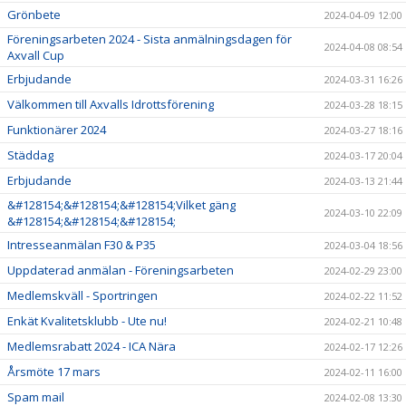
Grönbete
2024-04-09 12:00
Föreningsarbeten 2024 - Sista anmälningsdagen för
2024-04-08 08:54
Axvall Cup
Erbjudande
2024-03-31 16:26
Välkommen till Axvalls Idrottsförening
2024-03-28 18:15
Funktionärer 2024
2024-03-27 18:16
Städdag
2024-03-17 20:04
Erbjudande
2024-03-13 21:44
&#128154;&#128154;&#128154;Vilket gäng
2024-03-10 22:09
&#128154;&#128154;&#128154;
Intresseanmälan F30 & P35
2024-03-04 18:56
Uppdaterad anmälan - Föreningsarbeten
2024-02-29 23:00
Medlemskväll - Sportringen
2024-02-22 11:52
Enkät Kvalitetsklubb - Ute nu!
2024-02-21 10:48
Medlemsrabatt 2024 - ICA Nära
2024-02-17 12:26
Årsmöte 17 mars
2024-02-11 16:00
Spam mail
2024-02-08 13:30