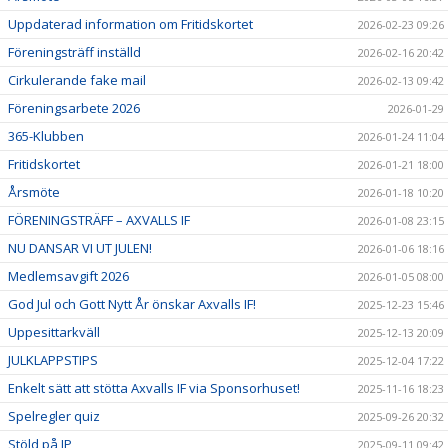
Uppdaterad information om Fritidskortet
2026-02-23 09:26
Föreningsträff inställd
2026-02-16 20:42
Cirkulerande fake mail
2026-02-13 09:42
Föreningsarbete 2026
2026-01-29
365-Klubben
2026-01-24 11:04
Fritidskortet
2026-01-21 18:00
Årsmöte
2026-01-18 10:20
FÖRENINGSTRÄFF – AXVALLS IF
2026-01-08 23:15
NU DANSAR VI UT JULEN!
2026-01-06 18:16
Medlemsavgift 2026
2026-01-05 08:00
God Jul och Gott Nytt År önskar Axvalls IF!
2025-12-23 15:46
Uppesittarkväll
2025-12-13 20:09
JULKLAPPSTIPS
2025-12-04 17:22
Enkelt sätt att stötta Axvalls IF via Sponsorhuset!
2025-11-16 18:23
Spelregler quiz
2025-09-26 20:32
Stöld på IP
2025-09-11 09:42