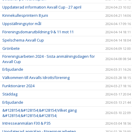
Uppdaterad information Axvall Cup - 27 april
2024-04-23 10:02
Kinnekullesprintern 8 juni
2024-04-21 14:06
Uppställningsytor mål
2024-04-17 09:16
Föreningsdomarutbildning 9 & 11 mot 11
2024-04-14 18:11
Spelschema Axvall Cup
2024-04-14 18:04
Grönbete
2024-04-09 12:00
Föreningsarbeten 2024 - Sista anmälningsdagen för
2024-04-08 08:54
Axvall Cup
Erbjudande
2024-03-31 16:26
Välkommen till Axvalls Idrottsförening
2024-03-28 18:15
Funktionärer 2024
2024-03-27 18:16
Städdag
2024-03-17 20:04
Erbjudande
2024-03-13 21:44
&#128154;&#128154;&#128154;Vilket gäng
2024-03-10 22:09
&#128154;&#128154;&#128154;
Intresseanmälan F30 & P35
2024-03-04 18:56
Uppdaterad anmälan - Föreningsarbeten
2024-02-29 23:00