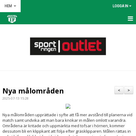
HEM
LOGGA IN
HEM
NYHETER
OM KLUBBEN
KONTAKT
KALENDER
Nya målområden
<
>
BILDGALLERI
2025-07-13 15:28
DOKUMENT
Nya målområden upprättade i syfte att få mer avstånd till planerna vid
match samt undvika att man bara knökar in målen omlott varandra.
VÅRA LAG/TRÄNARE
Områdena är kritade och uppmärkta med tofsar i hörnen, kommer
dessutom bli en klippkant att följa efter gräsklipparen.
Målen rättas in
MATCHER