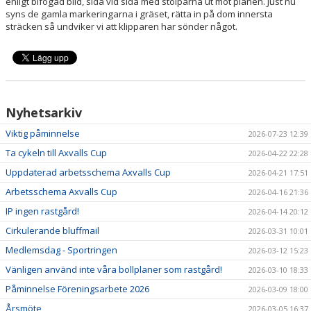
enligt bifogad bild, sida vid sida med stolparna ut mot planen. Just nu
syns de gamla markeringarna i gräset, rätta in på dom innersta
sträcken så undviker vi att klipparen har sönder något.
SPONSORER
HEDERSUTNÄMNINGAR
Nyhetsarkiv
Viktig påminnelse
2026-07-23 12:39
Ta cykeln till Axvalls Cup
2026-04-22 22:28
Uppdaterad arbetsschema Axvalls Cup
2026-04-21 17:51
Arbetsschema Axvalls Cup
2026-04-16 21:36
IP ingen rastgård!
2026-04-14 20:12
Cirkulerande bluffmail
2026-03-31 10:01
Medlemsdag - Sportringen
2026-03-12 15:23
Vänligen använd inte våra bollplaner som rastgård!
2026-03-10 18:33
Påminnelse Föreningsarbete 2026
2026-03-09 18:00
Årsmöte
2026-03-05 16:37