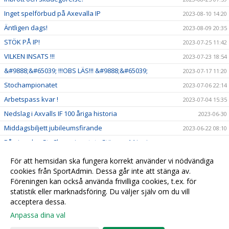
Inget spelförbud på Axevalla IP
2023-08-10 14:20
Äntligen dags!
2023-08-09 20:35
STÖK PÅ IP!
2023-07-25 11:42
VILKEN INSATS !!!
2023-07-23 18:54
&#9888;&#65039; !!!OBS LÄS!!! &#9888;&#65039;
2023-07-17 11:20
Stochampionatet
2023-07-06 22:14
Arbetspass kvar !
2023-07-04 15:35
Nedslag i Axvalls IF 100 åriga historia
2023-06-30
Middagsbiljett jubileumsfirande
2023-06-22 08:10
Påminnelse StoChampionatet - Stänger 14 juni
2023-06-07 21:52
Jubileumsfirande
2023-06-07 10:14
För att hemsidan ska fungera korrekt använder vi nödvändiga
Exklusivt Padel erbjudande
cookies från SportAdmin. Dessa går inte att stänga av.
2023-05-31 18:28
Föreningen kan också använda frivilliga cookies, t.ex. för
2023-05-11 15:51
statistik eller marknadsföring. Du väljer själv om du vill
acceptera dessa.
Anpassa dina val
Cookie-
Gå till