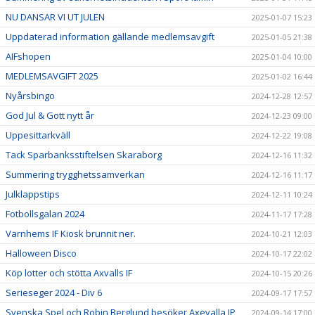
NU DANSAR VI UT JULEN
2025-01-07 15:23
Uppdaterad information gällande medlemsavgift
2025-01-05 21:38
AIFshopen
2025-01-04 10:00
MEDLEMSAVGIFT 2025
2025-01-02 16:44
Nyårsbingo
2024-12-28 12:57
God Jul & Gott nytt år
2024-12-23 09:00
Uppesittarkväll
2024-12-22 19:08
Tack Sparbanksstiftelsen Skaraborg
2024-12-16 11:32
Summering trygghetssamverkan
2024-12-16 11:17
Julklappstips
2024-12-11 10:24
Fotbollsgalan 2024
2024-11-17 17:28
Varnhems IF Kiosk brunnit ner.
2024-10-21 12:03
Halloween Disco
2024-10-17 22:02
Köp lotter och stötta Axvalls IF
2024-10-15 20:26
Serieseger 2024 - Div 6
2024-09-17 17:57
Svenska Spel och Robin Berglund besöker Axevalla IP
2024-09-14 17:00