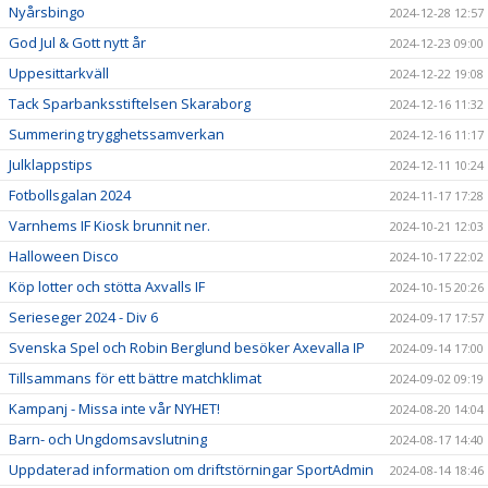
Nyårsbingo
2024-12-28 12:57
God Jul & Gott nytt år
2024-12-23 09:00
Uppesittarkväll
2024-12-22 19:08
Tack Sparbanksstiftelsen Skaraborg
2024-12-16 11:32
Summering trygghetssamverkan
2024-12-16 11:17
Julklappstips
2024-12-11 10:24
Fotbollsgalan 2024
2024-11-17 17:28
Varnhems IF Kiosk brunnit ner.
2024-10-21 12:03
Halloween Disco
2024-10-17 22:02
Köp lotter och stötta Axvalls IF
2024-10-15 20:26
Serieseger 2024 - Div 6
2024-09-17 17:57
Svenska Spel och Robin Berglund besöker Axevalla IP
2024-09-14 17:00
Tillsammans för ett bättre matchklimat
2024-09-02 09:19
Kampanj - Missa inte vår NYHET!
2024-08-20 14:04
Barn- och Ungdomsavslutning
2024-08-17 14:40
Uppdaterad information om driftstörningar SportAdmin
2024-08-14 18:46