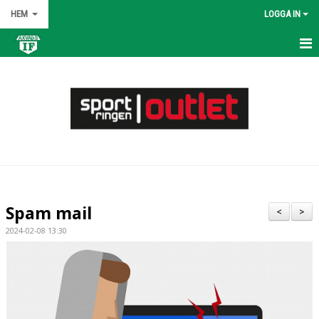
HEM
LOGGA IN
HEM
NYHETER
OM KLUBBEN
KONTAKT
KALENDER
Spam mail
<
>
BILDGALLERI
2024-02-08 13:30
DOKUMENT
VÅRA LAG/TRÄNARE
MATCHER