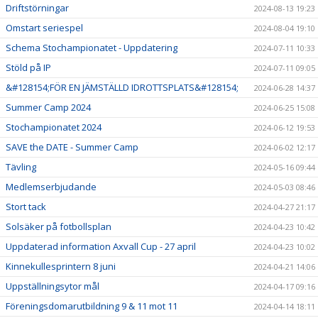
Driftstörningar
2024-08-13 19:23
Omstart seriespel
2024-08-04 19:10
Schema Stochampionatet - Uppdatering
2024-07-11 10:33
Stöld på IP
2024-07-11 09:05
&#128154;FÖR EN JÄMSTÄLLD IDROTTSPLATS&#128154;
2024-06-28 14:37
Summer Camp 2024
2024-06-25 15:08
Stochampionatet 2024
2024-06-12 19:53
SAVE the DATE - Summer Camp
2024-06-02 12:17
Tävling
2024-05-16 09:44
Medlemserbjudande
2024-05-03 08:46
Stort tack
2024-04-27 21:17
Solsäker på fotbollsplan
2024-04-23 10:42
Uppdaterad information Axvall Cup - 27 april
2024-04-23 10:02
Kinnekullesprintern 8 juni
2024-04-21 14:06
Uppställningsytor mål
2024-04-17 09:16
Föreningsdomarutbildning 9 & 11 mot 11
2024-04-14 18:11