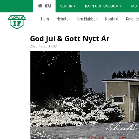
HEM
SENIOR
BARN OCH UNGDOM
MOT
Hem
Nyheter
Om klubben
Kontakt
Kalend
God Jul & Gott Nytt År
2023-12-23 17:08