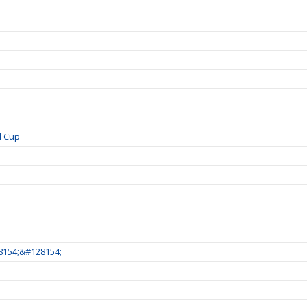
l Cup
8154;&#128154;