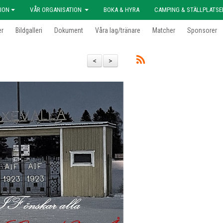
ION
VÅR ORGANISATION
BOKA & HYRA
CAMPING & STÄLLPLATSE
er
Bildgalleri
Dokument
Våra lag/tränare
Matcher
Sponsorer
<
>