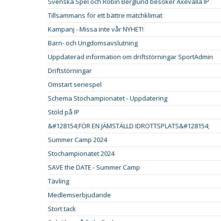
Svenska Spel och Robin Berglund besöker Axevalla IP
Tillsammans för ett bättre matchklimat
Kampanj - Missa inte vår NYHET!
Barn- och Ungdomsavslutning
Uppdaterad information om driftstörningar SportAdmin
Driftstörningar
Omstart seriespel
Schema Stochampionatet - Uppdatering
Stöld på IP
&#128154;FÖR EN JÄMSTÄLLD IDROTTSPLATS&#128154;
Summer Camp 2024
Stochampionatet 2024
SAVE the DATE - Summer Camp
Tävling
Medlemserbjudande
Stort tack