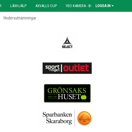
R
LÄXHJÄLP
AXVALLS CUP
VEO KAMERA - BOKNING
LOGGA IN
Hedersutnämningar