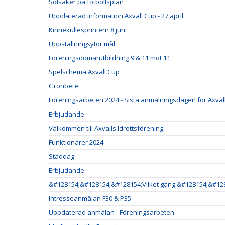
Solsäker på fotbollsplan
Uppdaterad information Axvall Cup - 27 april
Kinnekullesprintern 8 juni
Uppställningsytor mål
Föreningsdomarutbildning 9 & 11 mot 11
Spelschema Axvall Cup
Grönbete
Föreningsarbeten 2024 - Sista anmälningsdagen för Axval
Erbjudande
Välkommen till Axvalls Idrottsförening
Funktionärer 2024
Städdag
Erbjudande
&#128154;&#128154;&#128154;Vilket gäng &#128154;&#12
Intresseanmälan F30 & P35
Uppdaterad anmälan - Föreningsarbeten