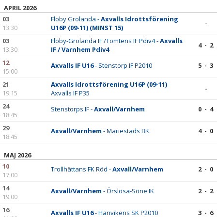
APRIL 2026
03
Floby Grolanda -
Axvalls Idrottsförening
-
13:30
U16P (09-11) (MINST 15)
03
Floby-Grolanda IF /Tomtens IF Pdiv4 -
Axvalls
4 - 2
13:30
IF / Varnhem Pdiv4
12
Axvalls IF U16
- Stenstorp IF P2010
5 - 3
15:00
21
Axvalls Idrottsförening U16P (09-11)
-
-
19:15
Axvalls IF P35
24
Stenstorps IF -
Axvall/Varnhem
0 - 4
18:45
29
Axvall/Varnhem
- Mariestads BK
4 - 0
18:45
MAJ 2026
10
Trollhättans FK Röd -
Axvall/Varnhem
2 - 0
17:00
14
Axvall/Varnhem
- Örslösa-Söne IK
2 - 2
19:00
16
Axvalls IF U16
- Hanvikens SK P2010
3 - 6