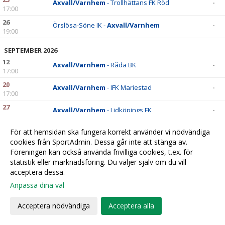
Axvall/Varnhem
- Trollhättans FK Röd
-
17:00
26
Örslösa-Söne IK -
Axvall/Varnhem
-
19:00
SEPTEMBER 2026
12
Axvall/Varnhem
- Råda BK
-
17:00
20
Axvall/Varnhem
- IFK Mariestad
-
17:00
27
Axvall/Varnhem
- Lidköpings FK
-
17:00
För att hemsidan ska fungera korrekt använder vi nödvändiga
OKTOBER 2026
cookies från SportAdmin. Dessa går inte att stänga av.
02
Vara SK -
Axvall/Varnhem
-
Föreningen kan också använda frivilliga cookies, t.ex. för
18:30
statistik eller marknadsföring. Du väljer själv om du vill
acceptera dessa.
Anpassa dina val
Cookie-
Gå till
inställningar
Webbversion
Acceptera nödvändiga
Acceptera alla