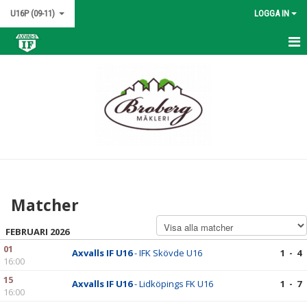
U16P (09-11)
LOGGA IN
HEM
NYHETER
KALENDER
MATCHER
TRUPPEN
Matcher
BILDGALLERI
FEBRUARI 2026
DOKUMENT
01
Axvalls IF U16
- IFK Skövde U16
1 - 4
16:00
KONTAKT
15
Axvalls IF U16
- Lidköpings FK U16
1 - 7
16:00