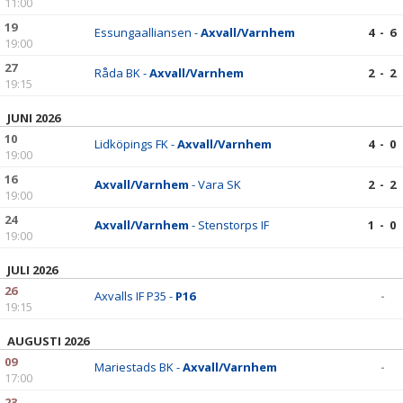
11:00
19
Essungaalliansen -
Axvall/Varnhem
4 - 6
19:00
27
Råda BK -
Axvall/Varnhem
2 - 2
19:15
JUNI 2026
10
Lidköpings FK -
Axvall/Varnhem
4 - 0
19:00
16
Axvall/Varnhem
- Vara SK
2 - 2
19:00
24
Axvall/Varnhem
- Stenstorps IF
1 - 0
19:00
JULI 2026
26
Axvalls IF P35 -
P16
-
19:15
AUGUSTI 2026
09
Mariestads BK -
Axvall/Varnhem
-
17:00
23