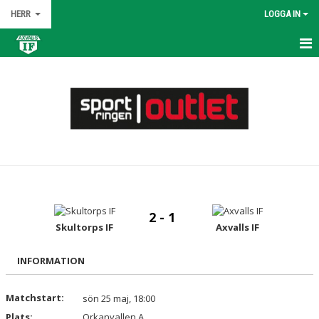
HERR
LOGGA IN
HEM
NYHETER
KALENDER
MATCHER
TRUPPEN
2 - 1
BILDGALLERI
Skultorps IF
Axvalls IF
DOKUMENT
INFORMATION
KONTAKT
Matchstart:
sön 25 maj, 18:00
Plats:
Orkanvallen A