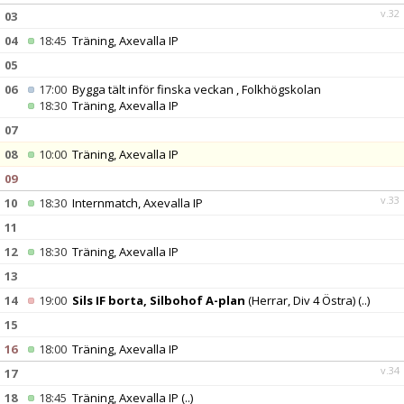
v.32
03
04
18:45
Träning, Axevalla IP
05
06
17:00
Bygga tält inför finska veckan , Folkhögskolan
18:30
Träning, Axevalla IP
07
08
10:00
Träning, Axevalla IP
09
v.33
10
18:30
Internmatch, Axevalla IP
11
12
18:30
Träning, Axevalla IP
13
14
19:00
Sils IF borta, Silbohof A-plan
(Herrar, Div 4 Östra)
(..)
15
16
18:00
Träning, Axevalla IP
v.34
17
18
18:45
Träning, Axevalla IP
(..)