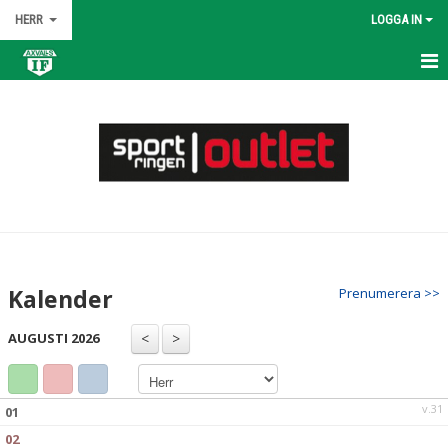
HERR
LOGGA IN
HEM
NYHETER
KALENDER
MATCHER
TRUPPEN
Kalender
Prenumerera >>
BILDGALLERI
AUGUSTI 2026
DOKUMENT
KONTAKT
v.31
01
02