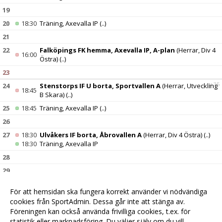
19
20
18:30
Träning, Axevalla IP
(..)
21
22
Falköpings FK hemma, Axevalla IP, A-plan
(Herrar, Div 4
16:00
Östra)
(..)
23
v.35
24
Stenstorps IF U borta, Sportvallen A
(Herrar, Utveckling
18:45
B Skara)
(..)
25
18:45
Träning, Axevalla IP
(..)
26
27
18:30
Ulvåkers IF borta, Åbrovallen A
(Herrar, Div 4 Östra)
(..)
18:30
Träning, Axevalla IP
28
29
30
För att hemsidan ska fungera korrekt använder vi nödvändiga
v.36
31
Vakant hemma, Axevalla IP, A-plan
(Herrar, Utveckling B
cookies från SportAdmin. Dessa går inte att stänga av.
00:00
Skara)
(..)
Föreningen kan också använda frivilliga cookies, t.ex. för
statistik eller marknadsföring. Du väljer själv om du vill