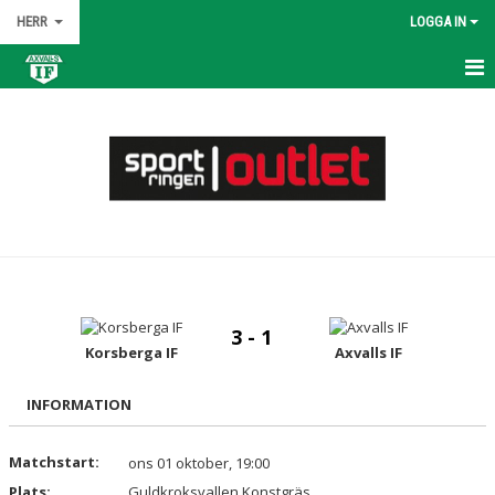
HERR
LOGGA IN
HEM
NYHETER
KALENDER
MATCHER
TRUPPEN
3 - 1
BILDGALLERI
Korsberga IF
Axvalls IF
DOKUMENT
INFORMATION
KONTAKT
Matchstart:
ons 01 oktober, 19:00
Plats:
Guldkroksvallen Konstgräs