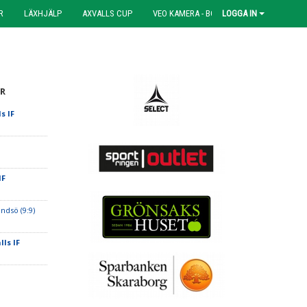
R
LÄXHJÄLP
AXVALLS CUP
VEO KAMERA - BOKNING
LOGGA IN
R
ls IF
IF
ndsö (9:9)
lls IF