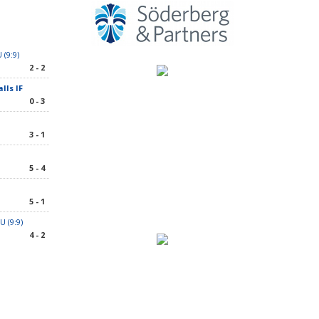
 (9:9)
2 - 2
lls IF
0 - 3
3 - 1
5 - 4
5 - 1
U (9:9)
4 - 2