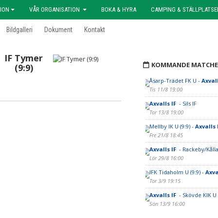
ION
VÅR ORGANISATION
BOKA & HYRA
CAMPING & STÄLLPLATSE
Bildgalleri
Dokument
Kontakt
IF Tymer
KOMMANDE MATCHE
(9:9)
Åsarp-Trädet FK U -
Axval
Tis 11/8 19:00
Axvalls IF
- Sils IF
Tor 13/8 19:00
Mellby IK U (9:9) -
Axvalls 
Fre 21/8 18:45
Axvalls IF
- Rackeby/Kålla
Lör 29/8 16:00
IFK Tidaholm U (9:9) -
Axva
Tor 3/9 19:15
Axvalls IF
- Skövde KIK U
Sön 13/9 16:00