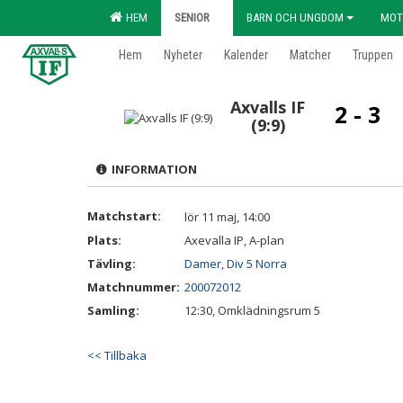
HEM
SENIOR
BARN OCH UNGDOM
MOT
Hem
Nyheter
Kalender
Matcher
Truppen
Axvalls IF
2 - 3
(9:9)
INFORMATION
Matchstart:
lör 11 maj, 14:00
Plats:
Axevalla IP, A-plan
Tävling:
Damer, Div 5 Norra
Matchnummer:
200072012
Samling:
12:30, Omklädningsrum 5
<< Tillbaka