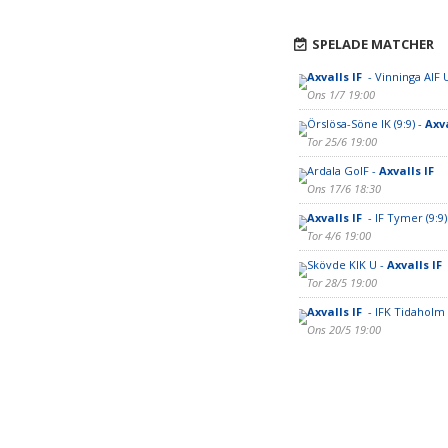
SPELADE MATCHER
Axvalls IF
- Vinninga AIF U
Ons 1/7 19:00
Örslösa-Söne IK (9:9) -
Axva
Tor 25/6 19:00
Ardala GoIF -
Axvalls IF
Ons 17/6 18:30
Axvalls IF
- IF Tymer (9:9)
Tor 4/6 19:00
Skövde KIK U -
Axvalls IF
Tor 28/5 19:00
Axvalls IF
- IFK Tidaholm 
Ons 20/5 19:00