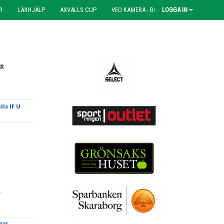
R
LÄXHJÄLP
AXVALLS CUP
VEO KAMERA - BOKNING
LOGGA IN
R
lls IF U
-