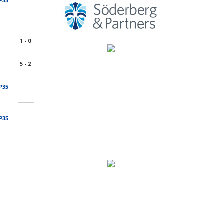
 P35
-
K
1 - 0
5 - 2
 P35
 P35