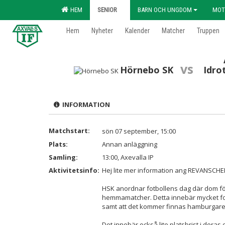
HEM
SENIOR
BARN OCH UNGDOM
MOT
Hem
Nyheter
Kalender
Matcher
Truppen
vs
Hörnebo SK
Idro
INFORMATION
Matchstart:
sön 07 september, 15:00
Plats:
Annan anläggning
Samling:
13:00, Axevalla IP
Aktivitetsinfo:
Hej lite mer information ang REVANSCHE
HSK anordnar fotbollens dag där dom för
hemmamatcher. Detta innebär mycket fol
samt att det kommer finnas hamburgare 
Det innebär också lite platsbrist i der