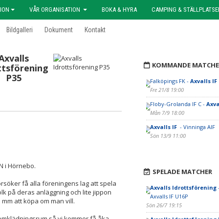
ION
VÅR ORGANISATION
BOKA & HYRA
CAMPING & STÄLLPLATSE
Bildgalleri
Dokument
Kontakt
Axvalls
KOMMANDE MATCHE
ttsförening
P35
Falköpings FK -
Axvalls IF
Fre 21/8 19:00
Floby-Grolanda IF C -
Axva
Mån 7/9 18:00
Axvalls IF
- Vinninga AIF
Sön 13/9 11:00
N i Hörnebo.
SPELADE MATCHER
söker få alla föreningens lag att spela
Axvalls Idrottsförening
k på deras anläggning och lite jippon
Axvalls IF U16P
mm att köpa om man vill.
Sön 26/7 19:15
as omklädningsrum så vi kommer få åka