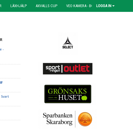
R
LÄXHJÄLP
AXVALLS CUP
VEO KAMERA - BOKNING
LOGGA IN
R
e -
F
 IF
 Svart