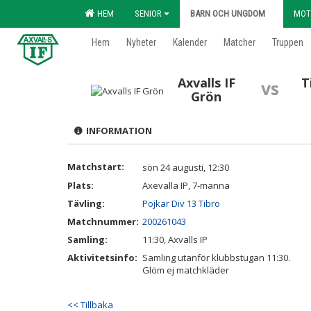
HEM
SENIOR
BARN OCH UNGDOM
MOT
Hem
Nyheter
Kalender
Matcher
Truppen
Axvalls IF
T
vs
Grön
INFORMATION
Matchstart:
sön 24 augusti, 12:30
Plats:
Axevalla IP, 7-manna
Tävling:
Pojkar Div 13 Tibro
Matchnummer:
200261043
Samling:
11:30, Axvalls IP
Aktivitetsinfo:
Samling utanför klubbstugan 11:30.
Glöm ej matchkläder
<< Tillbaka