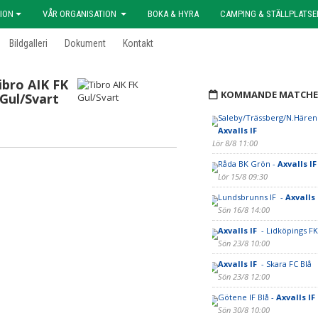
ION
VÅR ORGANISATION
BOKA & HYRA
CAMPING & STÄLLPLATSE
Bildgalleri
Dokument
Kontakt
ibro AIK FK
KOMMANDE MATCHE
Gul/Svart
Saleby/Trässberg/N.Hären
Axvalls IF
Lör 8/8 11:00
Råda BK Grön -
Axvalls I
Lör 15/8 09:30
Lundsbrunns IF -
Axvalls
Sön 16/8 14:00
Axvalls IF
- Lidköpings FK
Sön 23/8 10:00
Axvalls IF
- Skara FC Blå
Sön 23/8 12:00
Götene IF Blå -
Axvalls IF
Sön 30/8 10:00