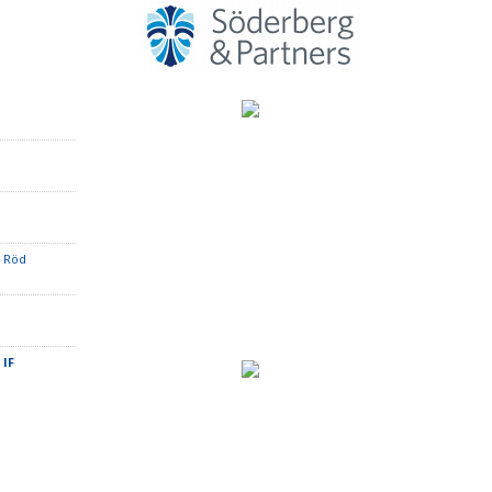
K Röd
 IF