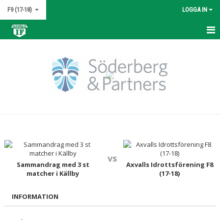
F9 (17-18)
LOGGA IN
HEM
NYHETER
KALENDER
MATCHER
TRUPPEN
BILDGALLERI
vs
Sammandrag med 3 st
Axvalls Idrottsförening F8
matcher i Källby
(17-18)
DOKUMENT
INFORMATION
KONTAKT