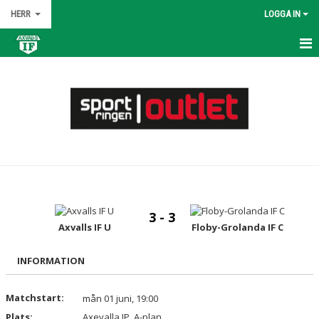
HERR
LOGGA IN
HEM
NYHETER
KALENDER
MATCHER
TRUPPEN
3 - 3
BILDGALLERI
Axvalls IF U
Floby-Grolanda IF C
DOKUMENT
INFORMATION
KONTAKT
Matchstart:
mån 01 juni, 19:00
Plats:
Axevalla IP, A-plan