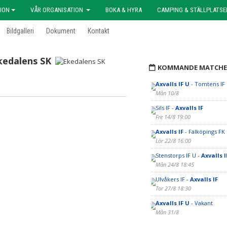
ION
VÅR ORGANISATION
BOKA & HYRA
CAMPING & STÄLLPLATSE
Bildgalleri
Dokument
Kontakt
kedalens SK
KOMMANDE MATCHE
Axvalls IF U
- Tomtens IF
Mån 10/8
Sils IF -
Axvalls IF
Fre 14/8 19:00
Axvalls IF
- Falköpings FK
Lör 22/8 16:00
Stenstorps IF U -
Axvalls I
Mån 24/8 18:45
Ulvåkers IF -
Axvalls IF
Tor 27/8 18:30
Axvalls IF U
- Vakant
Mån 31/8