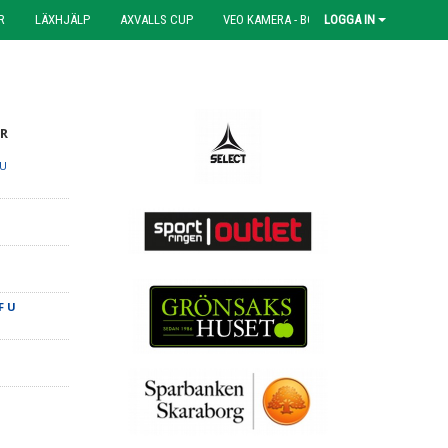
R
LÄXHJÄLP
AXVALLS CUP
VEO KAMERA - BOKNING
LOGGA IN
R
 U
F U