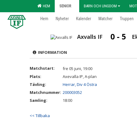
HEM
SENIOR
BARN OCH UNGDOM
MOT
Hem
Nyheter
Kalender
Matcher
Truppen
0 - 5
Axvalls IF
E
INFORMATION
Matchstart:
fre 05 juni, 19:00
Plats:
Axevalla IP, A-plan
Tävling:
Herrar, Div 4 Östra
Matchnummer:
200003052
Samling:
18:00
<< Tillbaka