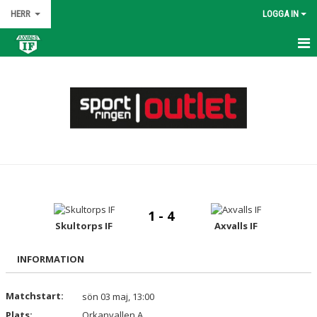
HERR
LOGGA IN
HEM
NYHETER
KALENDER
MATCHER
TRUPPEN
1 - 4
BILDGALLERI
Skultorps IF
Axvalls IF
DOKUMENT
INFORMATION
KONTAKT
Matchstart:
sön 03 maj, 13:00
Plats:
Orkanvallen A