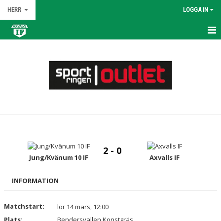
HERR
LOGGA IN
HEM
NYHETER
KALENDER
MATCHER
TRUPPEN
2 - 0
BILDGALLERI
Jung/Kvänum 10 IF
Axvalls IF
DOKUMENT
INFORMATION
KONTAKT
Matchstart:
lör 14 mars, 12:00
Plats:
Bendersvallen Konstgräs