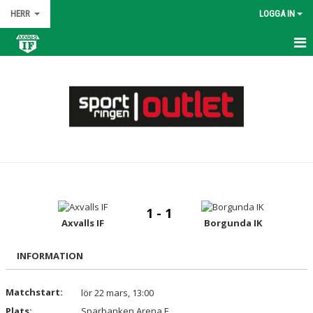
HERR
LOGGA IN
HEM
NYHETER
KALENDER
MATCHER
TRUPPEN
1 - 1
BILDGALLERI
Axvalls IF
Borgunda IK
DOKUMENT
INFORMATION
KONTAKT
Matchstart:
lör 22 mars, 13:00
Plats:
Sparbanken Arena F