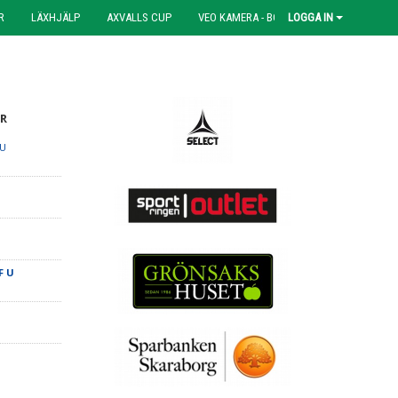
R
LÄXHJÄLP
AXVALLS CUP
VEO KAMERA - BOKNING
LOGGA IN
R
 U
F U