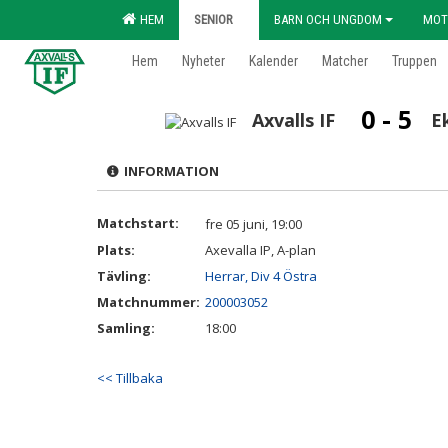
HEM
SENIOR
BARN OCH UNGDOM
MOT
Hem
Nyheter
Kalender
Matcher
Truppen
0 - 5
Axvalls IF
E
INFORMATION
Matchstart:
fre 05 juni, 19:00
Plats:
Axevalla IP, A-plan
Tävling:
Herrar, Div 4 Östra
Matchnummer:
200003052
Samling:
18:00
<< Tillbaka