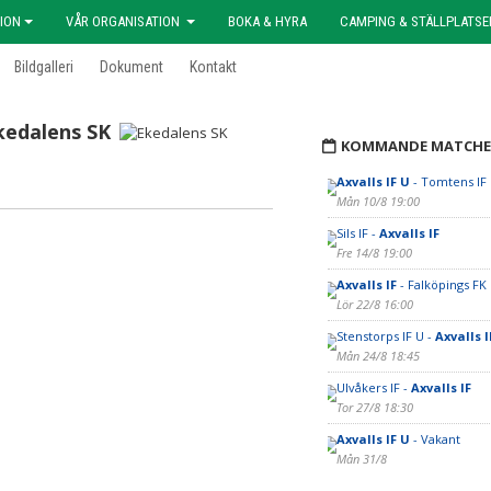
ION
VÅR ORGANISATION
BOKA & HYRA
CAMPING & STÄLLPLATSE
Bildgalleri
Dokument
Kontakt
kedalens SK
KOMMANDE MATCHE
Axvalls IF U
- Tomtens IF
Mån 10/8 19:00
Sils IF -
Axvalls IF
Fre 14/8 19:00
Axvalls IF
- Falköpings FK
Lör 22/8 16:00
Stenstorps IF U -
Axvalls I
Mån 24/8 18:45
Ulvåkers IF -
Axvalls IF
Tor 27/8 18:30
Axvalls IF U
- Vakant
Mån 31/8