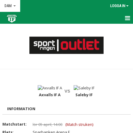
DAM
LOGGA IN
HEM
NYHETER
KALENDER
MATCHER
TRUPPEN
vs
BILDGALLERI
Axvalls IF A
Saleby IF
DOKUMENT
INFORMATION
KONTAKT
Matchstart:
lör 05 april, 14:00
(Match struken)
Plats:
Sparbanken Arena F