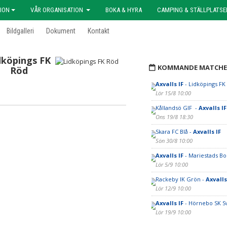
ION
VÅR ORGANISATION
BOKA & HYRA
CAMPING & STÄLLPLATSE
Bildgalleri
Dokument
Kontakt
dköpings FK
KOMMANDE MATCHE
Röd
Axvalls IF
- Lidköpings FK
Lör 15/8 10:00
Kållandsö GIF -
Axvalls IF
Ons 19/8 18:30
Skara FC Blå -
Axvalls IF
Sön 30/8 10:00
Axvalls IF
- Mariestads BoI
Lör 5/9 10:00
Rackeby IK Grön -
Axvalls
Lör 12/9 10:00
Axvalls IF
- Hörnebo SK S
Lör 19/9 10:00