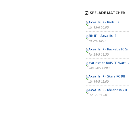
SPELADE MATCHER
Axvalls IF
- Råda BK
Lör 13/6 10:00
Sils IF -
Axvalls IF
Tis 2/6 18:15
Axvalls IF
- Rackeby IK G
Tor 28/5 18:30
Mariestads BoIS FF Svart -
Sön 24/5 13:00
Axvalls IF
- Skara FC Blå
Lör 16/5 12:00
Axvalls IF
- Kållandsö GIF
Lör 9/5 11:00