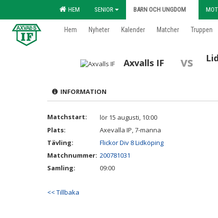
HEM
SENIOR
BARN OCH UNGDOM
MOT
Hem
Nyheter
Kalender
Matcher
Truppen
Li
vs
Axvalls IF
INFORMATION
Matchstart:
lör 15 augusti, 10:00
Plats:
Axevalla IP, 7-manna
Tävling:
Flickor Div 8 Lidköping
Matchnummer:
200781031
Samling:
09:00
<< Tillbaka