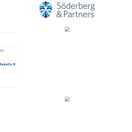
rön
Axvalls IF