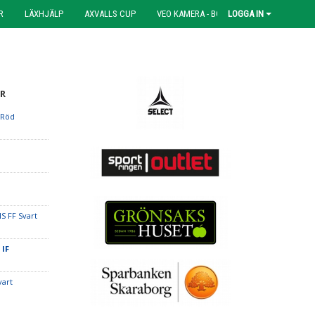
R
LÄXHJÄLP
AXVALLS CUP
VEO KAMERA - BOKNING
LOGGA IN
R
 Röd
S FF Svart
 IF
vart