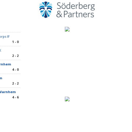
orps IF
1 - 0
SK
2 - 2
arnhem
4 - 0
m
2 - 2
/Varnhem
4 - 6