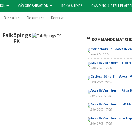
ION
VÅR ORGANISATION
BOKA & HYRA
CAMPING & STÄLLPLATSE
Bildgalleri
Dokument
Kontakt
Falköpings
1
KOMMANDE MATCHE
FK
Mariestads BK -
Axvall/V
Sön 9/8 17:00
Axvall/Varnhem
- Trollh
Sön 23/8 17:00
Örslösa-Söne IK -
Axvall
Ons 26/8 19:00
Axvall/Varnhem
- Råda 
Lör 12/9 17:00
Axvall/Varnhem
- IFK Ma
Sön 20/9 17:00
Axvall/Varnhem
- Lidköp
Sön 27/9 17:00