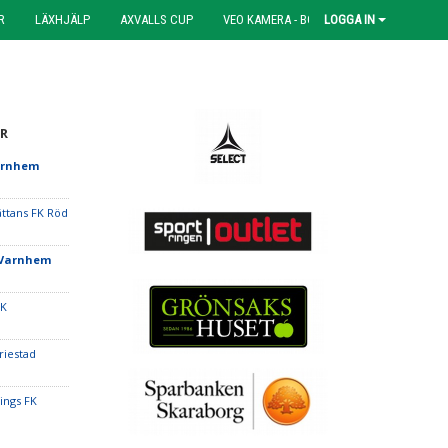
R
LÄXHJÄLP
AXVALLS CUP
VEO KAMERA - BOKNING
LOGGA IN
R
arnhem
ättans FK Röd
/Varnhem
BK
riestad
ings FK