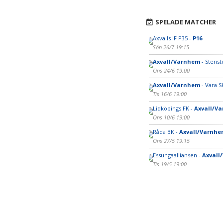
SPELADE MATCHER
Axvalls IF P35 -
P16
Sön 26/7 19:15
Axvall/Varnhem
- Stenst
Ons 24/6 19:00
Axvall/Varnhem
- Vara 
Tis 16/6 19:00
Lidköpings FK -
Axvall/V
Ons 10/6 19:00
Råda BK -
Axvall/Varnhe
Ons 27/5 19:15
Essungaalliansen -
Axvall
Tis 19/5 19:00