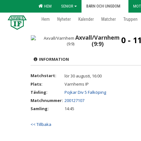
HEM
SENIOR
BARN OCH UNGDOM
MOT
Hem
Nyheter
Kalender
Matcher
Truppen
Axvall/Varnhem
0 - 1
(9:9)
INFORMATION
Matchstart:
lör 30 augusti, 16:00
Plats:
Varnhems IP
Tävling:
Pojkar Div 5 Falköping
Matchnummer:
200127107
Samling:
14:45
<< Tillbaka