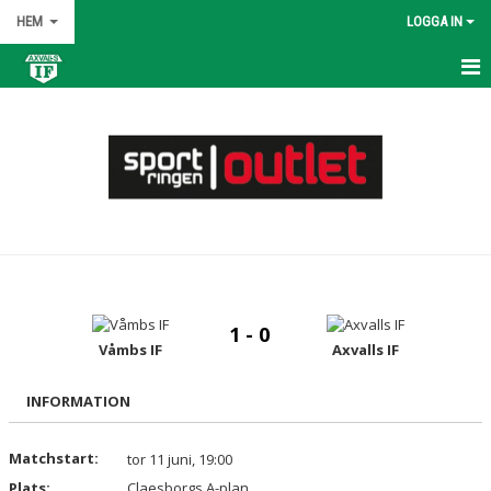
HEM
LOGGA IN
HEM
NYHETER
OM KLUBBEN
KONTAKT
KALENDER
1 - 0
BILDGALLERI
Våmbs IF
Axvalls IF
DOKUMENT
INFORMATION
VÅRA LAG/TRÄNARE
Matchstart:
tor 11 juni, 19:00
Plats:
MATCHER
Claesborgs A-plan